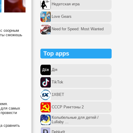
Недетская игра
Love Gears
Need for Speed: Most Wanted
 с озорным
и ты сможешь
Top apps
Дія
TikTok
1XBET
ремя.
СССР Рингтоны 2
е для самых
 провести
Колыбельные для детей /
Lullaby ...
а сравнить
DeblurIt