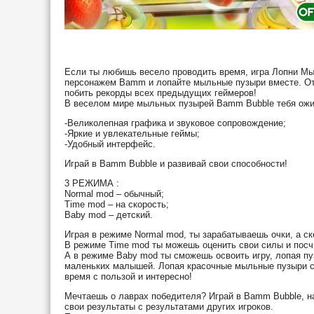
Если ты любишь весело проводить время, игра Лопни Мы
персонажем Bamm и лопайте мыльные пузыри вместе. Отт
побить рекорды всех предыдущих геймеров!
В веселом мире мыльных пузырей Bamm Bubble тебя ожи
-Великолепная графика и звуковое сопровождение;
-Яркие и увлекательные геймы;
-Удобный интерфейс.
Играй в Bamm Bubble и развивай свои способности!
3 РЕЖИМА :
Normal mod – обычный;
Time mod – на скорость;
Baby mod – детский.
Играя в режиме Normal mod, ты зарабатываешь очки, а с
В режиме Time mod ты можешь оценить свои силы и посчи
А в режиме Baby mod ты сможешь освоить игру, лопая п
маленьких малышей. Лопая красочные мыльные пузыри с 
время с пользой и интересно!
Мечтаешь о лаврах победителя? Играй в Bamm Bubble, на
свои результаты с результатами других игроков.