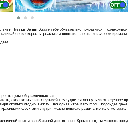
льный Пузырь Bamm Bubble тебе обязательно понравится! Познакомься
ачивай свою скорость, реакцию и внимательность, и в скором времен
дает:
корость пузырей увеличивается.
тать, сколько мыльных пузырей тебе удастся лопнуть за отведенное в
узыри сколько угодно. Режим Свободная Игра Baby mod − подойдет даж
красивыми фруктами внутри, можно неплохо развить мелкую моторику,
капливай опыт и зарабатывай достижения! Кроме того, ты можешь всегд