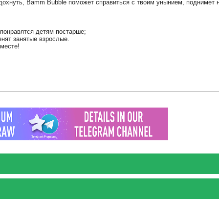
отдохнуть, Bamm Bubble поможет справиться с твоим унынием, поднимет 
 понравятся детям постарше;
енят занятые взрослые.
месте!