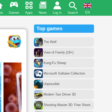
EN
me
Games
Apps
News
Log in
Search
Top games
The Wolf
View of Family [18+]
Kung-Fu Sheep
Microsoft Solitaire Collection
Unpossible
Modern Taxi Driver 3D
Shooting Master 3D: Free Shoot...