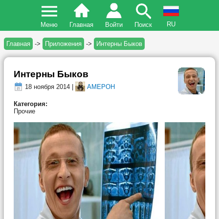
RU
Меню
Главная
Войти
Поиск
Главная
->
Приложения
->
Интерны Быков
Интерны Быков
18 ноября 2014 |
AMEPOH
Категория:
Прочие