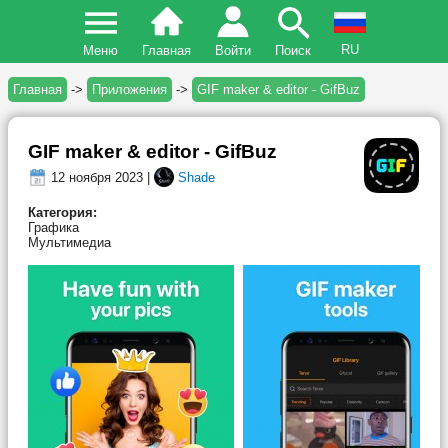
RU
Меню
Главная
Войти
Поиск
Главная
->
Приложения
->
GIF maker & editor - GifBuz
GIF maker & editor - GifBuz
12 ноября 2023 |
Shade
Категория:
Графика
Мультимедиа