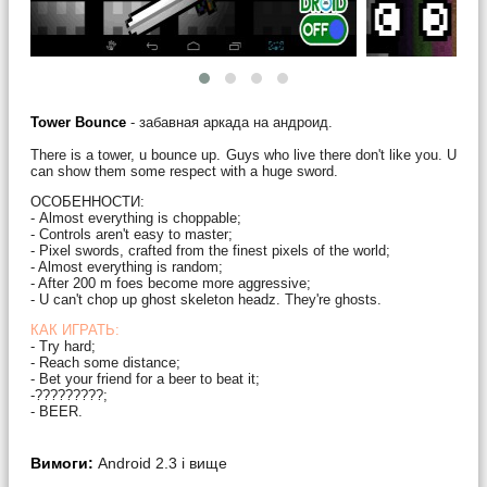
Tower Bounce
- забавная аркада на андроид.
There is a tower, u bounce up. Guys who live there don't like you. U
can show them some respect with a huge sword.
ОСОБЕННОСТИ:
- Almost everything is choppable;
- Controls aren't easy to master;
- Pixel swords, crafted from the finest pixels of the world;
- Almost everything is random;
- After 200 m foes become more aggressive;
- U can't chop up ghost skeleton headz. They're ghosts.
КАК ИГРАТЬ:
- Try hard;
- Reach some distance;
- Bet your friend for a beer to beat it;
-?????????;
- BEER.
Вимоги:
Android 2.3 і вище