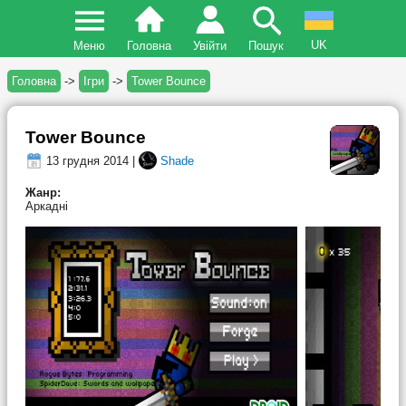
UK
Меню
Головна
Увійти
Пошук
Головна
->
Ігри
->
Tower Bounce
Tower Bounce
13 грудня 2014 |
Shade
Жанр:
Аркадні