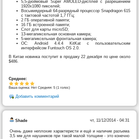
5,5-дюймовый Super AMOLED-дисплей с разрешением
1920х1080 пикселей;
Восьмиядерный 64-разрядный процессор Snapdragon 615
с тактовой частотой 1,7 ГГц;
2 ГБ оперативной памяти;
16 ГБ встроенной памяти;
Слот для карты microSD;
13-мегапиксельная основная камера;
5-мегапиксельная фронтальная камера;
ОС: Android 4.4.4 KitKat с пользовательским
интерфейсом Funtouch OS 2.0.
В Китае новинка поступит в продажу 22 декабря по цене около
$486.
Среднее:
Ваша оценка:
Нет
Средняя:
5
(
1
голос)
Добавить комментарий
чт, 11/12/2014 - 04:31
Shade
Очень даже неплохие характеристи и ещё и наличие разъема
3,5 мм для наушников при такой малой толщине - это конечно