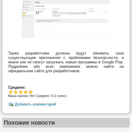
Также разработчики должны будут обновить свои
существующие приложения с проблемами безопасности, а
иначе они не смогут загружать новые программы в Google Play.
Подробнее обо всех изменениях можно найти на
официальном сайте для разработчиков.
Среднее:
Ваша оценка:
Нет
Средняя:
5
(
1
голос)
Добавить комментарий
Похожие новости