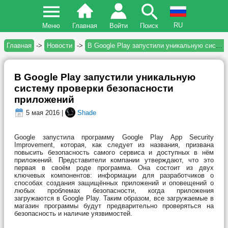
RU
Меню
Главная
Войти
Поиск
Главная
->
Новости
->
В Google Play запустили уникальную систему проверки безопасности приложений
В Google Play запустили уникальную
систему проверки безопасности
приложений
5 мая 2016 |
Shade
Google запустила программу Google Play App Security
Improvement, которая, как следует из названия, призвана
повысить безопасность самого сервиса и доступных в нём
приложений. Представители компании утверждают, что это
первая в своём роде программа. Она состоит из двух
ключевых компонентов: информации для разработчиков о
способах создания защищённых приложений и оповещений о
любых проблемах безопасности, когда приложения
загружаются в Google Play. Таким образом, все загружаемые в
магазин программы будут предварительно проверяться на
безопасность и наличие уязвимостей.