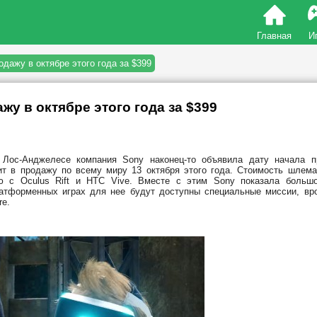
Главная
И
одажу в октябре этого года за $399
ажу в октябре этого года за $399
 Лос-Анджелесе компания Sony наконец-то объявила дату начала 
ит в продажу по всему миру 13 октября этого года. Стоимость шлема
ю с Oculus Rift и HTC Vive. Вместе с этим Sony показала большо
латформенных играх для нее будут доступны специальные миссии, вр
re.