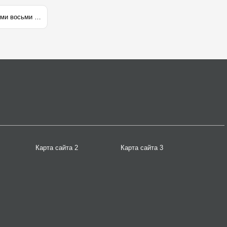
Sony PlayStation VR будет поставляться с демо-версиями восьми игр
Карта сайта 2
Карта сайта 3