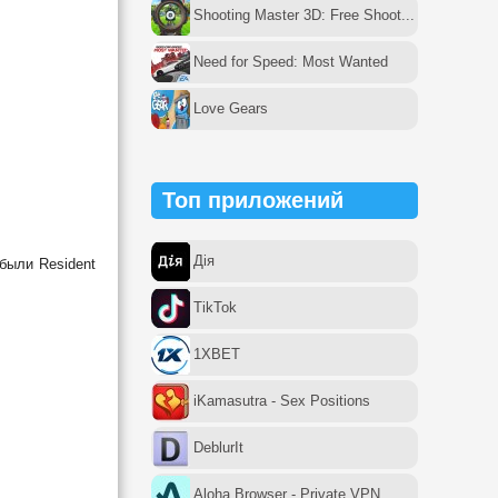
Shooting Master 3D: Free Shoot...
Need for Speed: Most Wanted
Love Gears
Топ приложений
Дія
были Resident
TikTok
1XBET
iKamasutra - Sex Positions
DeblurIt
Aloha Browser - Private VPN