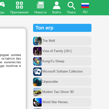
RU
гры
Приложения
Новости
Войти
Поиск
Топ игр
The Wolf
View of Family [18+]
продаж шлема
 остаётся без
Kung-Fu Sheep
е количество
оде полётов в
Microsoft Solitaire Collection
Unpossible
Modern Taxi Driver 3D
World War Heroes