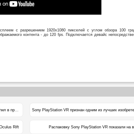
сплеем с разрешением 1920х1080 пикселей с углом обзора 100 гра
ображаемого контента - до 120 fps. Подключается девайс непосредстве
Шлем виртуальной реальности Sony PlayStation VR поступил в продажу в России
Sony PlayStation VR признан одним из лучших изобрет
culus Rift
Распаковку Sony PlayStation VR показали на 