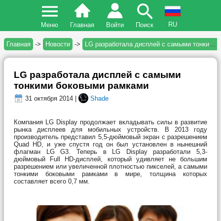
RU
Меню
Главная
Войти
Поиск
Главная
->
Новости
->
LG разработала дисплей с самыми тонкими боковыми рамками
LG разработала дисплей с самыми
тонкими боковыми рамками
31 октября 2014 |
Shade
Компания LG Display продолжает вкладывать силы в развитие
рынка дисплеев для мобильных устройств. В 2013 году
производитель представил 5,5-дюймовый экран с разрешением
Quad HD, и уже спустя год он был установлен в нынешний
флагман LG G3. Теперь в LG Display разработали 5,3-
дюймовый Full HD-дисплей, который удивляет не большим
разрешением или увеличенной плотностью пикселей, а самыми
тонкими боковыми рамками в мире, толщина которых
составляет всего 0,7 мм.