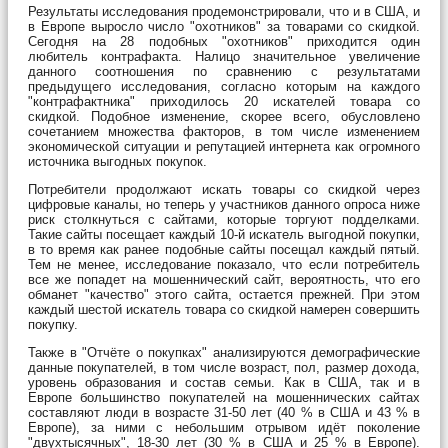
Результаты исследования продемонстрировали, что и в США, и
в Европе выросло число "охотников" за товарами со скидкой.
Сегодня на 28 подобных "охотников" приходится один
любитель контрафакта. Налицо значительное увеличение
данного соотношения по сравнению с результатами
предыдущего исследования, согласно которым на каждого
"контрафактника" приходилось 20 искателей товара со
скидкой. Подобное изменение, скорее всего, обусловлено
сочетанием множества факторов, в том числе изменением
экономической ситуации и репутацией интернета как огромного
источника выгодных покупок.
Потребители продолжают искать товары со скидкой через
цифровые каналы, но теперь у участников данного опроса ниже
риск столкнуться с сайтами, которые торгуют подделками.
Такие сайты посещает каждый 10-й искатель выгодной покупки,
в то время как ранее подобные сайты посещал каждый пятый.
Тем не менее, исследование показало, что если потребитель
все же попадет на мошеннический сайт, вероятность, что его
обманет "качество" этого сайта, остается прежней. При этом
каждый шестой искатель товара со скидкой намерен совершить
покупку.
Также в "Отчёте о покупках" анализируются демографические
данные покупателей, в том числе возраст, пол, размер дохода,
уровень образования и состав семьи. Как в США, так и в
Европе большинство покупателей на мошеннических сайтах
составляют люди в возрасте 31-50 лет (40 % в США и 43 % в
Европе), за ними с небольшим отрывом идёт поколение
"двухтысячных", 18-30 лет (30 % в США и 25 % в Европе).