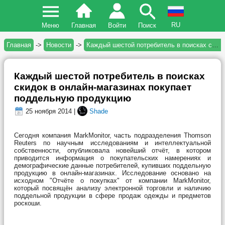
RU
Меню
Главная
Войти
Поиск
Главная
->
Новости
->
Каждый шестой потребитель в поисках скидок в онлайн-магазинах покупает поддельную продукцию
Каждый шестой потребитель в поисках
скидок в онлайн-магазинах покупает
поддельную продукцию
25 ноября 2014 |
Shade
Сегодня компания MarkMonitor, часть подразделения Thomson
Reuters по научным исследованиям и интеллектуальной
собственности, опубликовала новейший отчёт, в котором
приводится информация о покупательских намерениях и
демографические данные потребителей, купивших поддельную
продукцию в онлайн-магазинах. Исследование основано на
исходном "Отчёте о покупках" от компании MarkMonitor,
который посвящён анализу электронной торговли и наличию
поддельной продукции в сфере продаж одежды и предметов
роскоши.