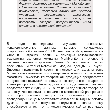
Фелмен, директор по маркетингу MarkMonitor.
- Результаты нашего "Отчёта о покупках"
показывают, насколько важно для брендов
улучшать превентивные стратегии,
призванные и защитить самих себя, и не
потерять доверие потребителей из-за
пиратов в электронной торговле".
В ходе исследования изучались анонимные
конфиденциальные данные, которые согласились
предоставить более чем 285 000 участников Интернет-опроса в
США и 5 странах Европы. С помощью запатентованной
технологии эксперты компании MarkMonitor в течение 8
месяцев проанализировали более 9 миллионов сессий
посещений Интернет-магазинов модной одежды и обуви.
Впереди праздничный сезон, и потребители должны быть
более внимательными при совершении покупок в интернет-
магазинах. Зачастую контрафактная продукция предлагается
по цене, сопоставимой со стоимостью подлинных товаров во
время распродажи. Например, сайты с поддельными товарами
предоставляют скидку 25–50 % от цены подлинного товара по
каталогу, что сравнимо с ценами на межсезонной распродаже
или при изъятии товара из ассортимента. Такие
правдоподобные цены заставляют искателей выгодных покупок
думать, что они покупают подлинные товары, чему
способствует и то, что на мошеннических сайтах все чаще