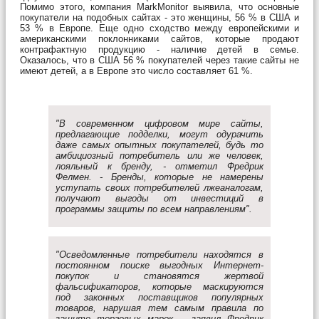
Помимо этого, компания MarkMonitor выявила, что основные
покупатели на подобных сайтах - это женщины, 56 % в США и
53 % в Европе. Еще одно сходство между европейскими и
американскими поклонниками сайтов, которые продают
контрафактную продукцию - наличие детей в семье.
Оказалось, что в США 56 % покупателей через такие сайты не
имеют детей, а в Европе это число составляет 61 %.
"В современном цифровом мире сайты,
предлагающие подделки, могут одурачить
даже самых опытных покупателей, будь то
амбициозный потребитель или же человек,
лояльный к бренду, - отметил Фредрик
Фелмен. - Бренды, которые не намерены
уступать своих потребителей лжеаналогам,
получают выгоды от инвестиций в
программы защиты по всем направлениям".
"Осведомленные потребители находятся в
постоянном поиске выгодных Интернет-
покупок и становятся жертвой
фальсификаторов, которые маскируются
под законных поставщиков популярных
товаров, нарушая тем самым правила по
защите торговых марок, - заявил Фредрик