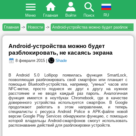
RU
Меню
Главная
Войти
Поиск
Главная
->
Новости
->
Android-устройства можно будет разблокировать, не касаясь экрана
Android-устройства можно будет
разблокировать, не касаясь экрана
8 февраля 2015 |
Shade
В Android 5.0 Lollipop появилась функция SmartLock,
позволяющая разблокировать свой смартфон или планшет с
помощью Bluetooth-устройства, например, "умных" часов или
NFC-метки, просто поднеся их друг к другу на нужное
расстояние и не вводя каждый раз пароль. Аналогичная
функция имеется в ноутбуках Chromebook, где в качестве
доверенного устройства используется смартфон. В Google
продолжают работать в этом направлении, и теперь
специалисты с ресурса Android Police в APK-файле новой
версии Google Play Services обнаружили функцию, с помощью
которой владельцы Android-смартфонов смогут использовать
распознавание действий для разблокировки устройств.