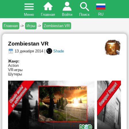
RU
Меню
Главная
Войти
Поиск
Главная
->
Игры
->
Zombiestan VR
Zombiestan VR
13 декабря 2014 |
Shade
Жанр:
Action
VR-игры
Шутеры