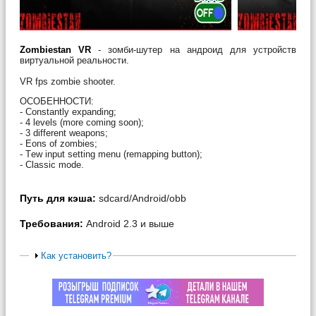
Zombiestan VR
- зомби-шутер на андроид для устройств
виртуальной реальности.
VR fps zombie shooter.
ОСОБЕННОСТИ:
- Сonstantly expanding;
- 4 levels (more coming soon);
- 3 different weapons;
- Еons of zombies;
- Тew input setting menu (remapping button);
- Сlassic mode.
Путь для кэша:
sdcard/Android/obb
Требования:
Android 2.3 и выше
Как установить?