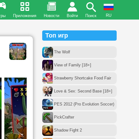
RU
гры
Приложения
Новости
Войти
Поиск
Топ игр
The Wolf
View of Family [18+]
Strawberry Shortcake Food Fair
Love & Sex: Second Base [18+]
PES 2012 (Pro Evolution Soccer)
PickCrafter
Shadow Fight 2