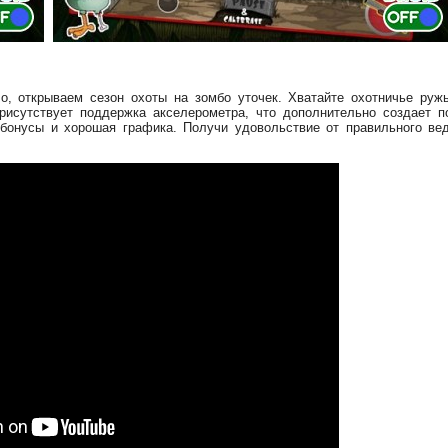
о, открываем сезон охоты на зомбо уточек. Хватайте охотничье руж
исутствует поддержка акселерометра, что дополнительно создает 
 бонусы и хорошая графика. Получи удовольствие от правильного ве