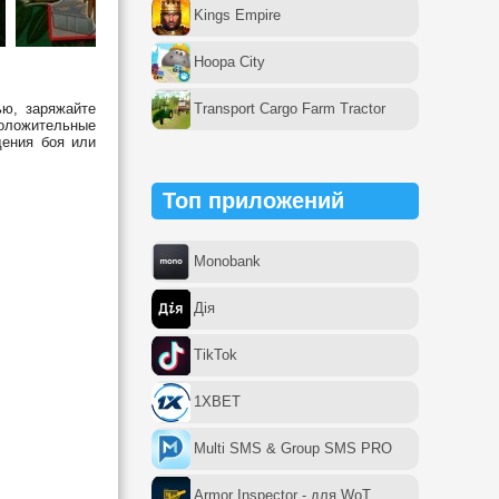
Kings Empire
Hoopa City
ью, заряжайте
Transport Cargo Farm Tractor
положительные
дения боя или
Топ приложений
Monobank
Дія
TikTok
1XBET
Multi SMS & Group SMS PRO
Armor Inspector - для WoT