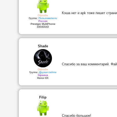
Кэша нет и apk тоже пишет стран
Офлайн
Группа:
Пользователи
Россия
Prestigio MultiPhone
3404DUO
Shade
Спасибо за ваш комментарий. Файл
Офлайн
Группа:
Друзья сайта
Украина
Honor 8X
Filip
Спасибо большое!