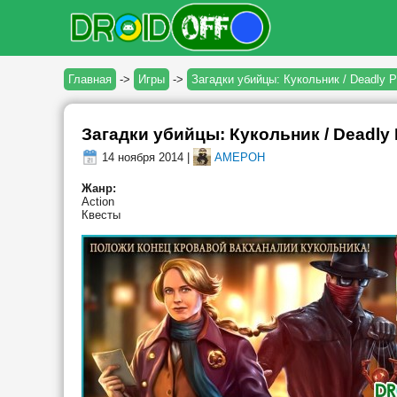
Главная
->
Игры
->
Загадки убийцы: Кукольник / Deadly P
Загадки убийцы: Кукольник / Deadly 
14 ноября 2014 |
AMEPOH
Жанр:
Action
Квесты