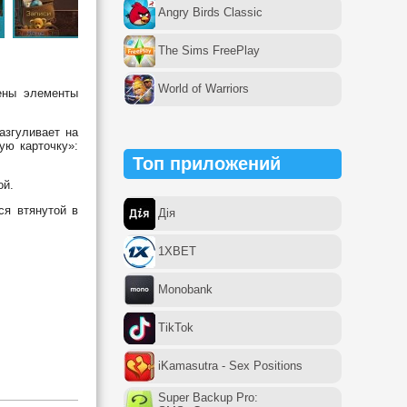
Angry Birds Classic
The Sims FreePlay
World of Warriors
ены элементы
азгуливает на
ую карточку»:
Топ приложений
ой.
ся втянутой в
Дія
1XBET
Monobank
TikTok
iKamasutra - Sex Positions
Super Backup Pro: