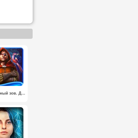
Полуночный зов. Джеронимо - Поиск предметов / Midnight Calling: Jeronimo - A Hidden Object Game