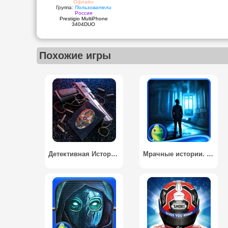
Офлайн
Группа:
Пользователи
Россия
Prestigio MultiPhone
3404DUO
Похожие игры
Детективная История / Detective Story
Мрачные истории. Наследник / Grim Tales: The Heir