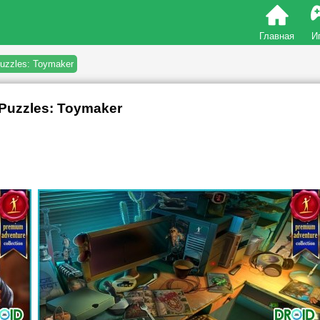
Главная
И
uzzles: Toymaker
Puzzles: Toymaker