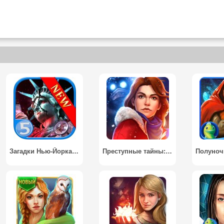
Загадки Нью-Йорка 3 (Full) / New York Mysteries 3 (Full)
Преступные тайны: Алая лилия (Full) / Crime Secrets: Crimson Lily (Full)