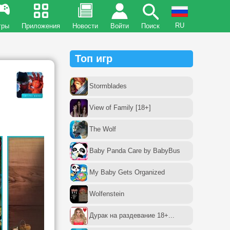
RU
гры
Приложения
Новости
Войти
Поиск
Топ игр
Stormblades
View of Family [18+]
The Wolf
Baby Panda Care by BabyBus
My Baby Gets Organized
Wolfenstein
Дурак на раздевание 18+...