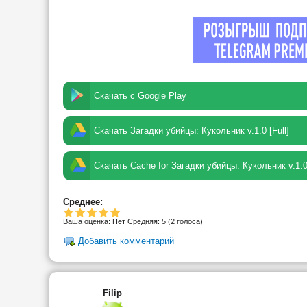
Скачать с Google Play
Скачать Загадки убийцы: Кукольник v.1.0 [Full]
Скачать Cache for Загадки убийцы: Кукольник v.1.0 
Среднее:
Ваша оценка:
Нет
Средняя:
5
(
2
голоса)
Добавить комментарий
Filip