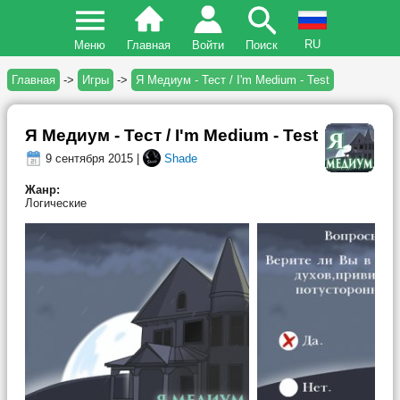
RU
Меню
Главная
Войти
Поиск
Главная
->
Игры
->
Я Медиум - Тест / I'm Medium - Test
Я Медиум - Тест / I'm Medium - Test
9 сентября 2015 |
Shade
Жанр:
Логические