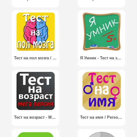
Тест на пол мозга / The Sex of Your Brain Test
Я Умник - Тест на знания / I am a Clever Man - Test
Тест на возраст - Мега версия / Age test – mega version
Тест на имя / Personal Name Test