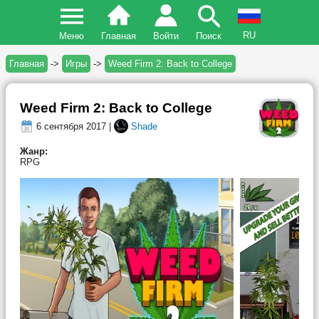
RU
Меню
Главная
Войти
Поиск
Главная
->
Игры
->
Weed Firm 2: Back to College
Weed Firm 2: Back to College
6 сентября 2017 |
Shade
Жанр:
RPG