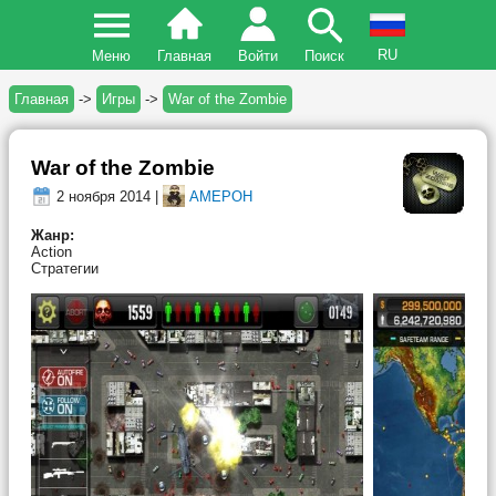
RU
Меню
Главная
Войти
Поиск
Главная
->
Игры
->
War of the Zombie
War of the Zombie
2 ноября 2014 |
AMEPOH
Жанр:
Action
Стратегии