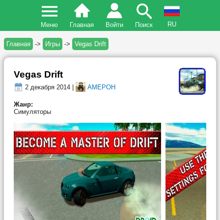
RU
Меню
Главная
Войти
Поиск
Главная
->
Игры
->
Vegas Drift
Vegas Drift
2 декабря 2014 |
AMEPOH
Жанр:
Симуляторы