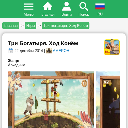
RU
Меню
Главная
Войти
Поиск
Главная
->
Игры
->
Три Богатыря. Ход Конём
Три Богатыря. Ход Конём
22 декабря 2014 |
AMEPOH
Жанр:
Аркадные