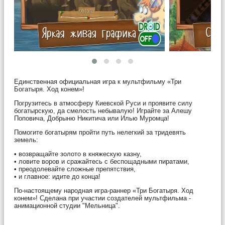
Единственная официальная игра к мультфильму «Три
Богатыря. Ход конем»!
Погрузитесь в атмосферу Киевской Руси и проявите силу
богатырскую, да смелость небывалую! Играйте за Алешу
Поповича, Добрыню Никитича или Илью Муромца!
Помогите богатырям пройти путь нелегкий за тридевять
земель:
• возвращайте золото в княжескую казну,
• ловите воров и сражайтесь с беспощадными пиратами,
• преодолевайте сложные препятствия,
• и главное: идите до конца!
По-настоящему народная игра-раннер «Три Богатыря. Ход
конем»! Сделана при участии создателей мультфильма -
анимационной студии "Мельница".