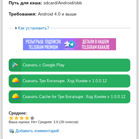
Путь для кэша:
sdcard/Android/obb
Требования:
Android 4.0 и выше
Как установить?
Скачать с Google Play
Скачать Три Богатыря. Ход Конём v 1.0.0.12
Скачать Cache for Три Богатыря. Ход Конём v 1.0.0.12
Среднее:
Ваша оценка:
Нет
Средняя:
3.9
(
28
голосов)
Добавить комментарий