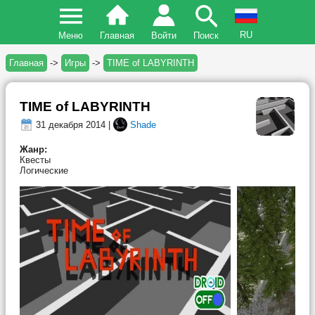
RU
Меню
Главная
Войти
Поиск
Главная
->
Игры
->
TIME of LABYRINTH
TIME of LABYRINTH
31 декабря 2014 |
Shade
Жанр:
Квесты
Логические