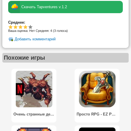
Скачать Tapventures v.1.2
Среднее:
Ваша оценка:
Нет
Средняя:
4
(
3
голоса)
Добавить комментарий
Похожие игры
Очень странные дела 3: Игра / Stranger Things 3: The Game
Просто RPG - EZ PZ RPG