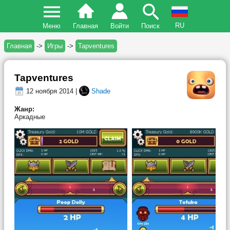
RU
Меню
Главная
Войти
Поиск
Главная
->
Игры
->
Tapventures
Tapventures
12 ноября 2014 |
Shade
Жанр:
Аркадные