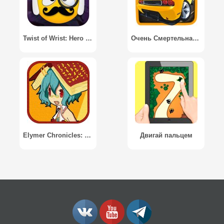
Twist of Wrist: Hero Challenge / Ловкость рук: Испытание Героя
Очень Смертельная Гонка / Lethal Death Race
Elymer Chronicles: TileTrouble
Двигай пальцем