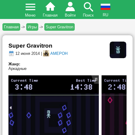
RU
Меню
Главная
Войти
Поиск
Главная
->
Игры
->
Super Gravitron
Super Gravitron
12 июня 2014 |
AMEPOH
Жанр:
Аркадные