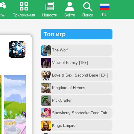
RU
гры
Приложения
Новости
Войти
Поиск
Топ игр
The Wolf
View of Family [18+]
Love & Sex: Second Base [18+]
Kingdom of Heroes
PickCrafter
Strawberry Shortcake Food Fair
Kings Empire