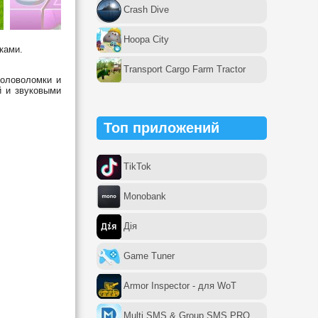
Crash Dive
Hoopa City
ками.
Transport Cargo Farm Tractor
головоломки и
й и звуковыми
Топ приложений
TikTok
Monobank
Дія
Game Tuner
Armor Inspector - для WoT
Multi SMS & Group SMS PRO