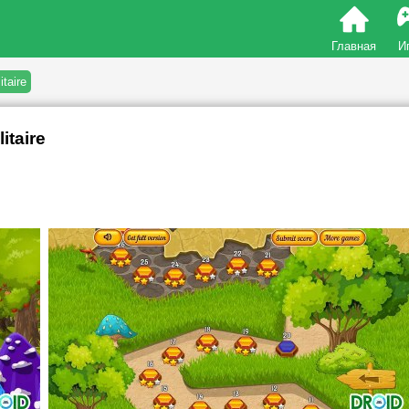
Главная
И
taire
itaire