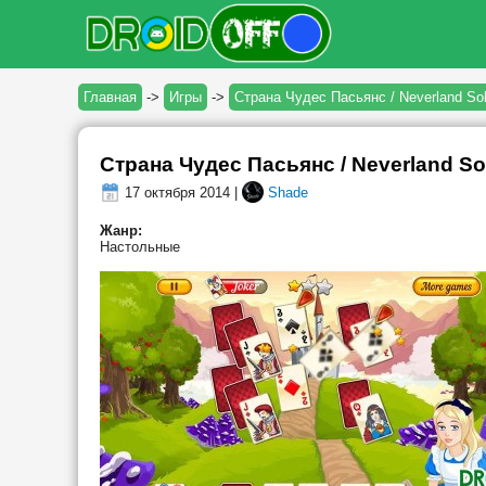
Главная
->
Игры
->
Страна Чудес Пасьянс / Neverland Soli
Страна Чудес Пасьянс / Neverland Sol
17 октября 2014 |
Shade
Жанр:
Настольные