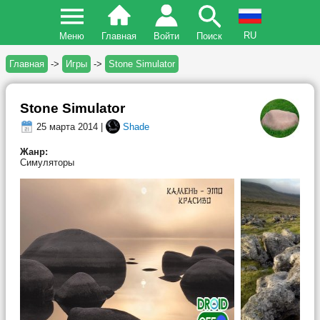
RU
Меню
Главная
Войти
Поиск
Главная
->
Игры
->
Stone Simulator
Stone Simulator
25 марта 2014 |
Shade
Жанр:
Симуляторы