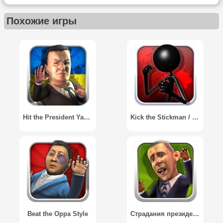
Похожие игры
Hit the President Yanukovich
Kick the Stickman / Избей Стикмана
Beat the Oppa Style
Страдания президента США / Suffering of the USА President