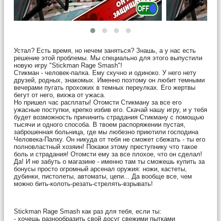
Устал? Есть время, но нечем заняться? Знашь, а у нас есть
решение этой проблемы. Мы специально для этого выпустили
новую игру "Stickman Rage Smash"!
Стикман - человек-палка. Ему скучно и одиноко. У него нету
друзей, родных, знакомых. Именно поэтому он любит темными
вечерами пугать прохожих в темных переулках. Его жертвы
бегут от него, вихжа от ужаса.
Но пришел час расплаты! Отомсти Стикману за все его
ужасные поступки, крепко избив его. Скачай нашу игру, и у тебя
будет возможность причинить страдания Стикману с помощью
тысячи и одного способа. В твоем распоряжении пустая,
заброшенная больница, где мы любезно приютили господина
Человека-Палку. Он никуда от тебя не сможет сбежать - ты его
полновластный хозяин! Покажи этому преступнику что такое
боль и страдания! Отомсти ему за все плохое, что он сделал!
Да! И не забуть о магазине - именно там ты сможешь купить за
бонусы просто огромный арсенал оружия: ножи, кастеты,
дубинки, пистолеты, автоматы, цепи... Да вообще все, чем
можно бить-колоть-резать-стрелять-взрывать!
Stickman Rage Smash как раз для тебя, если ты:
- хочешь разнообразить свой досуг свежими пытками