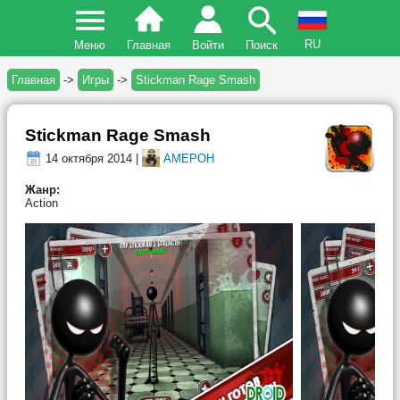
RU
Меню
Главная
Войти
Поиск
Главная
->
Игры
->
Stickman Rage Smash
Stickman Rage Smash
14 октября 2014 |
AMEPOH
Жанр:
Action