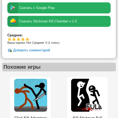
Скачать с Google Play
Скачать Stickman Kill Chamber v.1.0
Среднее:
Ваша оценка:
Нет
Средняя:
5
(
1
голос)
Добавить комментарий
Похожие игры
Click Kill Adventure
Kill Stickman Full