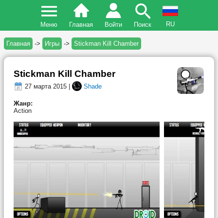
RU
Меню
Главная
Войти
Поиск
Главная
->
Игры
->
Stickman Kill Chamber
Stickman Kill Chamber
27 марта 2015 |
Shade
Жанр:
Action