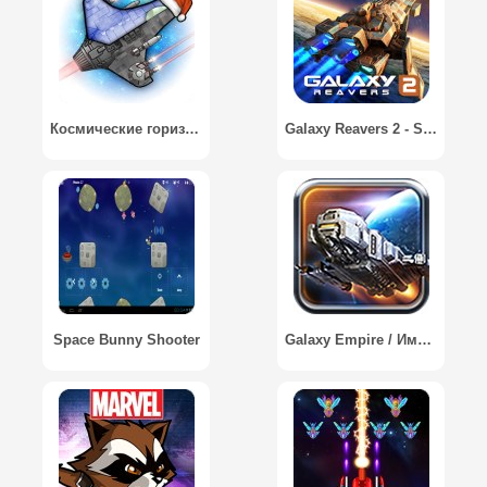
Космические горизонты: 2д рпг / Event Horizon - space rpg
Galaxy Reavers 2 - Space RTS Battle
Space Bunny Shooter
Galaxy Empire / Империя Галактики