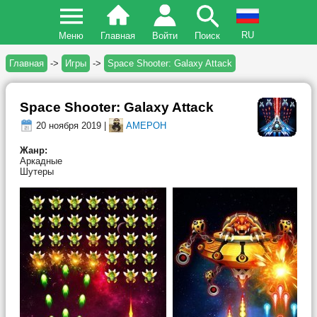
RU
Меню
Главная
Войти
Поиск
Главная
->
Игры
->
Space Shooter: Galaxy Attack
Space Shooter: Galaxy Attack
20 ноября 2019 |
AMEPOH
Жанр:
Аркадные
Шутеры