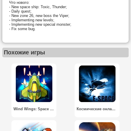
Что нового:
- New space ship: Toxic, Thunder;
- Daily quest;
- New zone 26, new boss the Viper;
- Implementing new levels;
- Implementing new special monster;
- Fix some bug.
Похожие игры
Wind Wings: Space Shooter - Galaxy Attack
Космические онлайн бои 3D / E-Space