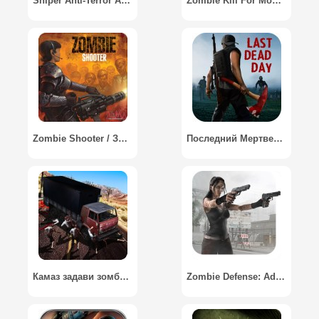
Sniper Anti-Terror Assault
Zombie Kill For Money 3D Shooter / Зомби Убивают Забабло Шутер 3D
Zombie Shooter / Зомби Шутер
Последний Мертвец З День: Зомби Снайпер Выживание / Last Dead Z Day: Zombie Sniper Survival
Камаз задави зомби / Kamaz Crush the Zombie
Zombie Defense: Adrenaline / Атака Зомби: Адреналин