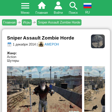
RU
Меню
Главная
Войти
Поиск
Главная
->
Игры
->
Sniper Assault Zombie Horde
Sniper Assault Zombie Horde
1 декабря 2014 |
AMEPOH
Жанр:
Action
Шутеры