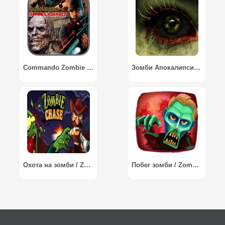
Commando Zombie Assault
Зомби Апокалипсис: Мертвецы 3D / Zombie Apocalypse: Dead 3D
Охота на зомби / Zombie Chase
Побег зомби / Zombie Escape