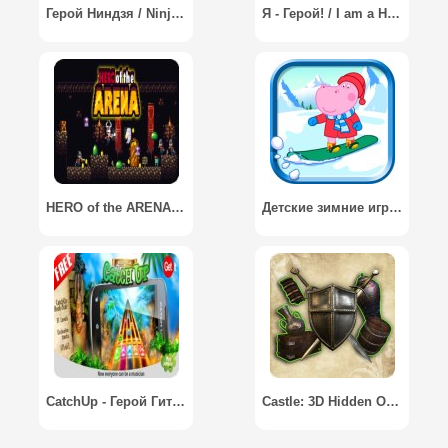
Герой Ниндзя / Ninja Hero
Я - Герой! / I am a Hero
HERO of the ARENA / Герой арены
Детские зимние игры / Kids Winter Games
CatchUp - Герой Гитары
Castle: 3D Hidden Objects / Замок: 3D Поиск предметов