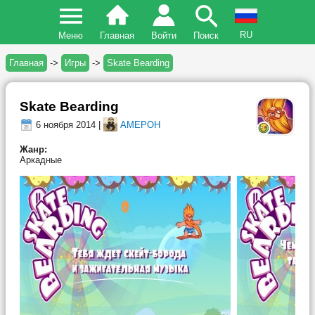
RU
Меню
Главная
Войти
Поиск
Главная
->
Игры
->
Skate Bearding
Skate Bearding
6 ноября 2014 |
AMEPOH
Жанр:
Аркадные