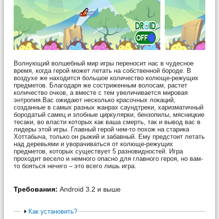
Волнующий волшебный мир игры переносит нас в чудесное
время, когда герой может летать на собственной бороде. В
воздухе же находится большое количество колюще-режущих
предметов. Благодаря же состриженным волосам, растет
количество очков, а вместе с тем увеличивается мировая
энтропия.Вас ожидают несколько красочных локаций,
созданные в самых разных жанрах саундтреки, харизматичный
бородатый самец и злобные циркулярки, бензопилы, мясницкие
тесаки, во власти которых как ваша смерть, так и вывод вас в
лидеры этой игры. Главный герой чем-то похож на старика
Хоттабыча, только он рыжий и забавный. Ему предстоит летать
над деревьями и уворачиваться от колюще-режущих
предметов, которых существует 5 разновидностей. Игра
проходит весело и немного опасно для главного героя, но вам-
то бояться нечего – это всего лишь игра.
Требования:
Android 3.2 и выше
Как установить?