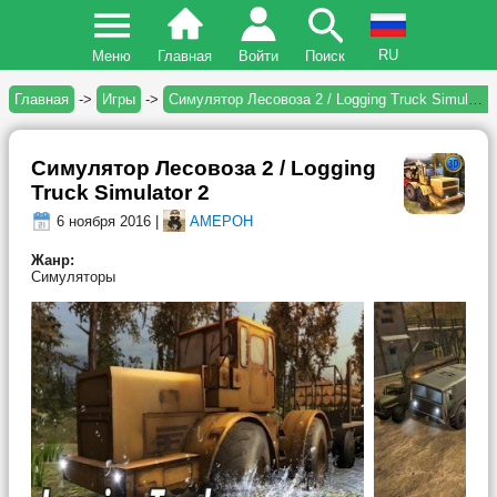
RU
Меню
Главная
Войти
Поиск
Главная
->
Игры
->
Симулятор Лесовоза 2 / Logging Truck Simulator 2
Симулятор Лесовоза 2 / Logging
Truck Simulator 2
6 ноября 2016 |
AMEPOH
Жанр:
Симуляторы