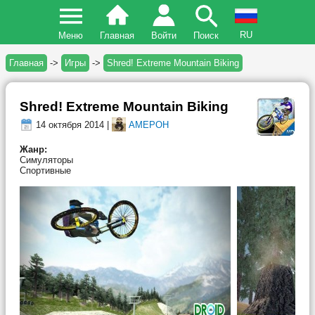
RU
Меню
Главная
Войти
Поиск
Главная
->
Игры
->
Shred! Extreme Mountain Biking
Shred! Extreme Mountain Biking
14 октября 2014 |
AMEPOH
Жанр:
Симуляторы
Спортивные