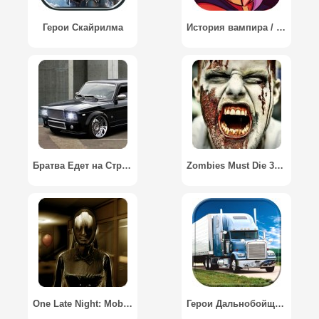
Герои Скайрилма
История вампира / Vampire Story
Братва Едет на Стрелку / Russian Gangstar
Zombies Must Die 3D / Зомби должны умереть
One Late Night: Mobile
Герои Дальнобойщики / Big Truck Hero - Truck Driver