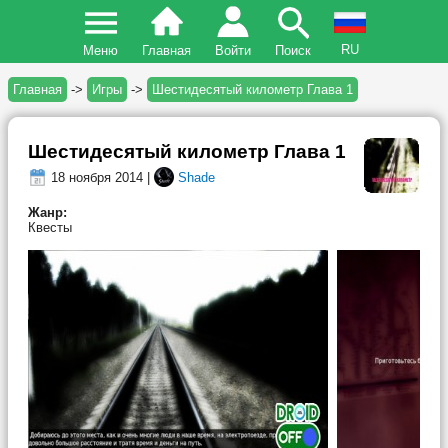
RU
Меню
Главная
Войти
Поиск
Главная
->
Игры
->
Шестидесятый километр Глава 1
Шестидесятый километр Глава 1
18 ноября 2014 |
Shade
Жанр:
Квесты