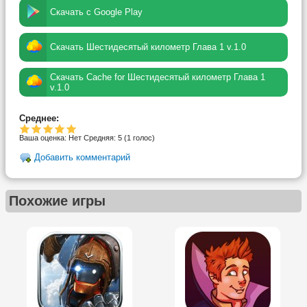
Скачать с Google Play
Скачать Шестидесятый километр Глава 1 v.1.0
Скачать Cache for Шестидесятый километр Глава 1
v.1.0
Среднее:
Ваша оценка:
Нет
Средняя:
5
(
1
голос)
Добавить комментарий
Похожие игры