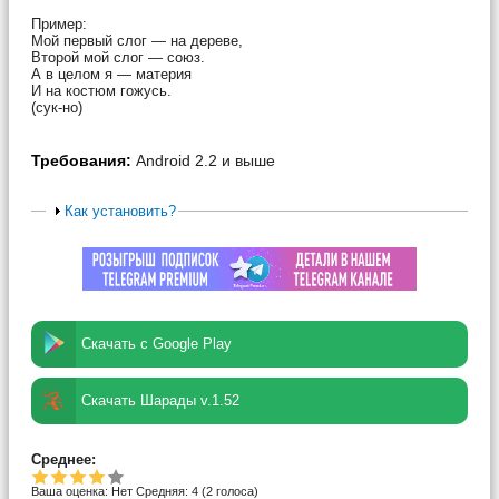
Пример:
Мой первый слог — на дереве,
Второй мой слог — союз.
А в целом я — материя
И на костюм гожусь.
(сук-но)
Требования:
Android 2.2 и выше
Как установить?
Скачать с Google Play
Скачать Шарады v.1.52
Среднее:
Ваша оценка:
Нет
Средняя:
4
(
2
голоса)