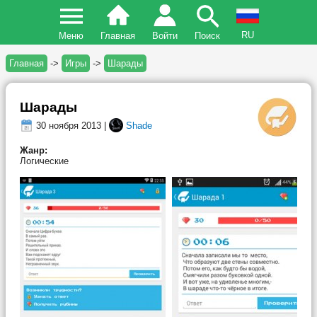
RU
Меню
Главная
Войти
Поиск
Главная
->
Игры
->
Шарады
Шарады
30 ноября 2013 |
Shade
Жанр:
Логические