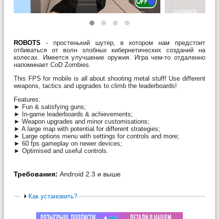
ROBOTS
- простенький шутер, в котором нам предстоит
отбиваться от волн злобных кибернетических созданий на
колесах. Имеется улучшение оружия. Игра чем-то отдаленно
напоминает CoD Zombies.
This FPS for mobile is all about shooting metal stuff! Use different
weapons, tactics and upgrades to climb the leaderboards!
Features:
► Fun & satisfying guns;
► In-game leaderboards & achievements;
► Weapon upgrades and minor customisations;
► A large map with potential for different strategies;
► Large options menu with settings for controls and more;
► 60 fps gameplay on newer devices;
► Optimised and useful controls.
Требования:
Android 2.3 и выше
Как установить?