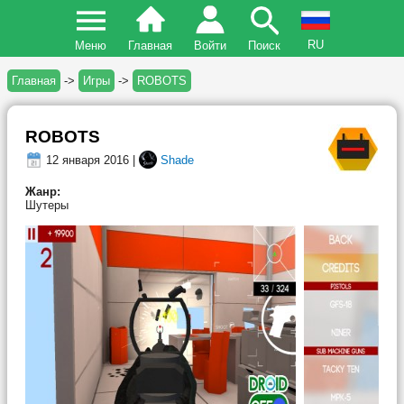
RU
Меню
Главная
Войти
Поиск
Главная
->
Игры
->
ROBOTS
ROBOTS
12 января 2016 |
Shade
Жанр:
Шутеры