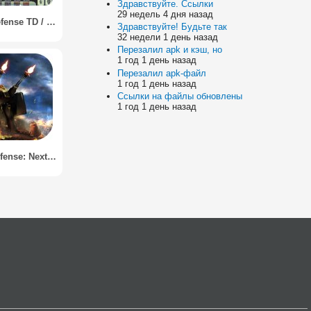
Здравствуйте. Ссылки
29 недель 4 дня назад
Space Defense TD / Защита Космоса
Здравствуйте! Будьте так
32 недели 1 день назад
Перезалил apk и кэш, но
1 год 1 день назад
Перезалил apk-файл
1 год 1 день назад
Ссылки на файлы обновлены
1 год 1 день назад
Tower Defense: Next WAR