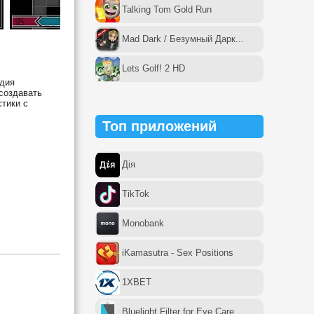
Talking Tom Gold Run
Mad Dark / Безумный Дарк...
Lets Golf! 2 HD
удия
создавать
стики с
Топ приложений
Дія
TikTok
Monobank
iKamasutra - Sex Positions
1XBET
Bluelight Filter for Eye Care