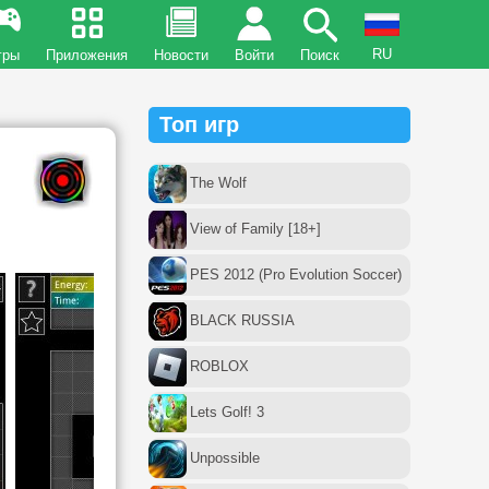
RU
гры
Приложения
Новости
Войти
Поиск
Топ игр
The Wolf
View of Family [18+]
PES 2012 (Pro Evolution Soccer)
BLACK RUSSIA
ROBLOX
Lets Golf! 3
Unpossible