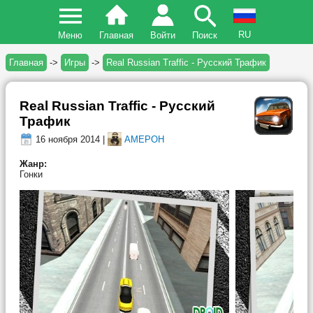
RU
Меню
Главная
Войти
Поиск
Главная
->
Игры
->
Real Russian Traffic - Русский Трафик
Real Russian Traffic - Русский
Трафик
16 ноября 2014 |
AMEPOH
Жанр:
Гонки