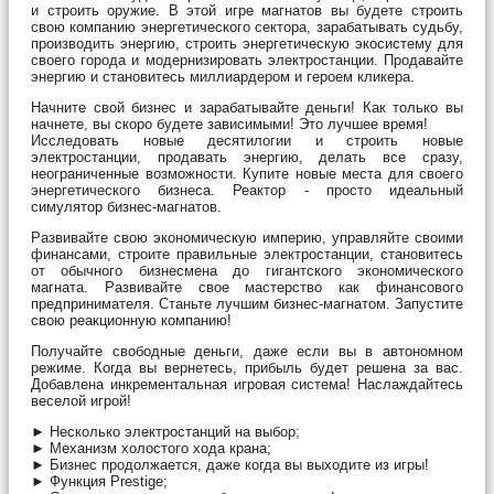
и строить оружие. В этой игре магнатов вы будете строить
свою компанию энергетического сектора, зарабатывать судьбу,
производить энергию, строить энергетическую экосистему для
своего города и модернизировать электростанции. Продавайте
энергию и становитесь миллиардером и героем кликера.
Начните свой бизнес и зарабатывайте деньги! Как только вы
начнете, вы скоро будете зависимыми! Это лучшее время!
Исследовать новые десятилогии и строить новые
электростанции, продавать энергию, делать все сразу,
неограниченные возможности. Купите новые места для своего
энергетического бизнеса. Реактор - просто идеальный
симулятор бизнес-магнатов.
Развивайте свою экономическую империю, управляйте своими
финансами, строите правильные электростанции, становитесь
от обычного бизнесмена до гигантского экономического
магната. Развивайте свое мастерство как финансового
предпринимателя. Станьте лучшим бизнес-магнатом. Запустите
свою реакционную компанию!
Получайте свободные деньги, даже если вы в автономном
режиме. Когда вы вернетесь, прибыль будет решена за вас.
Добавлена ​​инкрементальная игровая система! Наслаждайтесь
веселой игрой!
► Несколько электростанций на выбор;
► Механизм холостого хода крана;
► Бизнес продолжается, даже когда вы выходите из игры!
► Функция Prestige;