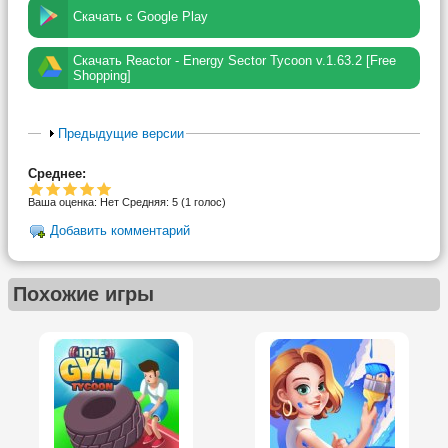
Скачать с Google Play
Скачать Reactor - Energy Sector Tycoon v.1.63.2 [Free
Shopping]
Предыдущие версии
Среднее:
Ваша оценка:
Нет
Средняя:
5
(
1
голос)
Добавить комментарий
Похожие игры