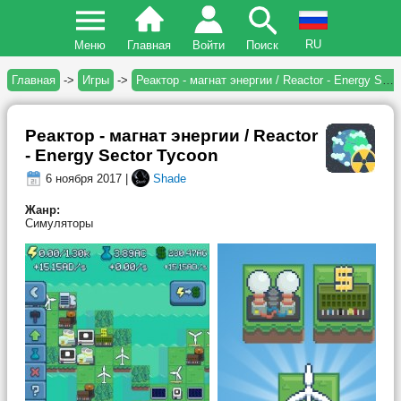
RU
Меню
Главная
Войти
Поиск
Главная
->
Игры
->
Реактор - магнат энергии / Reactor - Energy Sector Tycoon
Реактор - магнат энергии / Reactor
- Energy Sector Tycoon
6 ноября 2017 |
Shade
Жанр:
Симуляторы