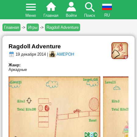
RU
Меню
Главная
Войти
Поиск
Главная
->
Игры
->
Ragdoll Adventure
Ragdoll Adventure
19 декабря 2014 |
AMEPOH
Жанр:
Аркадные