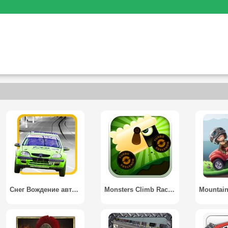
Снег Вождение автомобиля 2017 / Snow Car Driving 2017
Monsters Climb Race: Hill Race