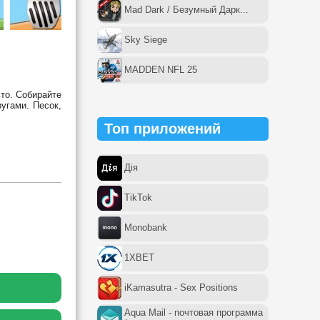
Mad Dark / Безумный Дарк...
Sky Siege
MADDEN NFL 25
то. Собирайте
угами. Песок,
Топ приложений
Дія
TikTok
Monobank
1XBET
iKamasutra - Sex Positions
Aqua Mail - почтовая программа