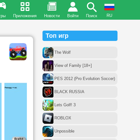
RU
гры
Приложения
Новости
Войти
Поиск
Топ игр
The Wolf
View of Family [18+]
PES 2012 (Pro Evolution Soccer)
BLACK RUSSIA
Lets Golf! 3
ROBLOX
Unpossible