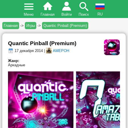
RU
Меню
Главная
Войти
Поиск
Главная
->
Игры
->
Quantic Pinball (Premium)
Quantic Pinball (Premium)
17 декабря 2014 |
AMEPOH
Жанр:
Аркадные