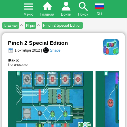
RU
Меню
Главная
Войти
Поиск
Главная
->
Игры
->
Pinch 2 Special Edition
Pinch 2 Special Edition
1 октября 2012 |
Shade
Жанр:
Логические