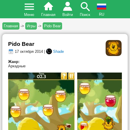
RU
Меню
Главная
Войти
Поиск
Главная
->
Игры
->
Pido Bear
Pido Bear
17 октября 2014 |
Shade
Жанр:
Аркадные