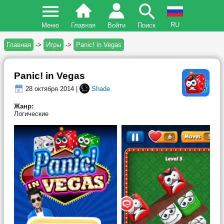
RU
Меню
Главная
Войти
Поиск
Главная
->
Игры
->
Panic! in Vegas
Panic! in Vegas
28 октября 2014 |
Shade
Жанр:
Логические