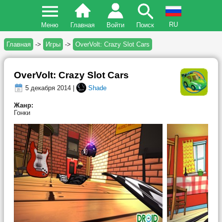
RU
Меню
Главная
Войти
Поиск
Главная
->
Игры
->
OverVolt: Crazy Slot Cars
OverVolt: Crazy Slot Cars
5 декабря 2014 |
Shade
Жанр:
Гонки