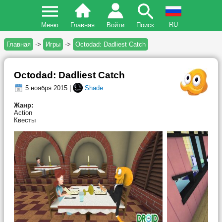
RU
Меню
Главная
Войти
Поиск
Главная
->
Игры
->
Octodad: Dadliest Catch
Octodad: Dadliest Catch
5 ноября 2015 |
Shade
Жанр:
Action
Квесты