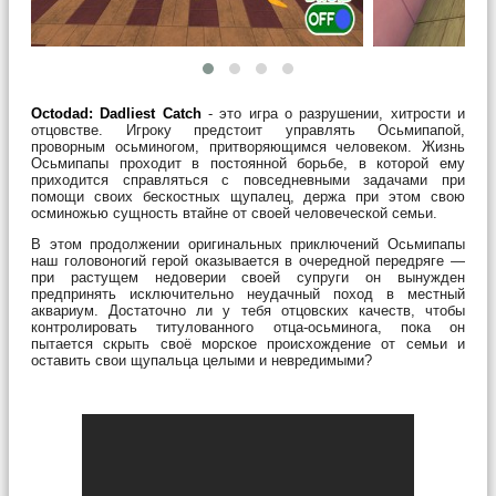
Octodad: Dadliest Catch
- это игра о разрушении, хитрости и
отцовстве. Игроку предстоит управлять Осьмипапой,
проворным осьминогом, притворяющимся человеком. Жизнь
Осьмипапы проходит в постоянной борьбе, в которой ему
приходится справляться с повседневными задачами при
помощи своих бескостных щупалец, держа при этом свою
осминожью сущность втайне от своей человеческой семьи.
В этом продолжении оригинальных приключений Осьмипапы
наш головоногий герой оказывается в очередной передряге —
при растущем недоверии своей супруги он вынужден
предпринять исключительно неудачный поход в местный
аквариум. Достаточно ли у тебя отцовских качеств, чтобы
контролировать титулованного отца-осьминога, пока он
пытается скрыть своё морское происхождение от семьи и
оставить свои щупальца целыми и невредимыми?