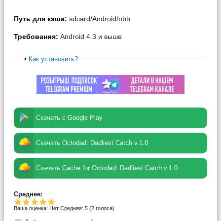
Путь для кэша:
sdcard/Android/obb
Требования:
Android 4.3 и выше
Как установить?
Скачать с Google Play
Скачать Octodad: Dadliest Catch v.1.0
Скачать Cache for Octodad: Dadliest Catch v.1.0
Среднее:
Ваша оценка:
Нет
Средняя:
5
(
2
голоса)