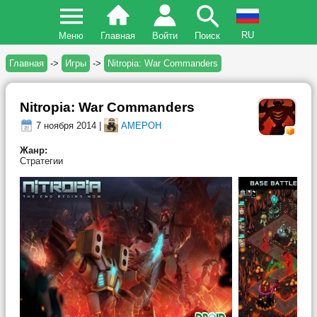
RU
Меню
Главная
Войти
Поиск
Главная
->
Игры
->
Nitropia: War Commanders
Nitropia: War Commanders
7 ноября 2014 |
AMEPOH
Жанр:
Стратегии