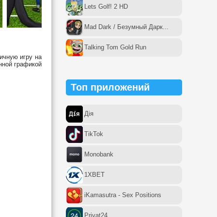
Lets Golf! 2 HD
Mad Dark / Безумный Дарк...
Talking Tom Gold Run
ичную игру на
нной графикой
Топ приложений
Дія
TikTok
Monobank
1XBET
iKamasutra - Sex Positions
Privat24