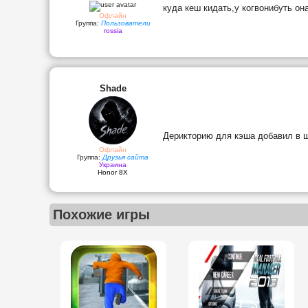
куда кеш кидать,у когвонибуть он
Офлайн
Группа:
Пользователи
rossia
Shade
Дерикторию для кэша добавил в ш
Офлайн
Группа:
Друзья сайта
Украина
Honor 8X
Похожие игры