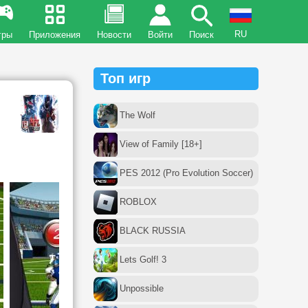
RU
гры
Приложения
Новости
Войти
Поиск
Топ игр
The Wolf
View of Family [18+]
PES 2012 (Pro Evolution Soccer)
ROBLOX
BLACK RUSSIA
Lets Golf! 3
Unpossible