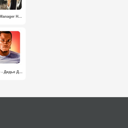
Football Manager Handheld 2013
Goal One - Дидье Дрогба / Goal One - Didier Drogba