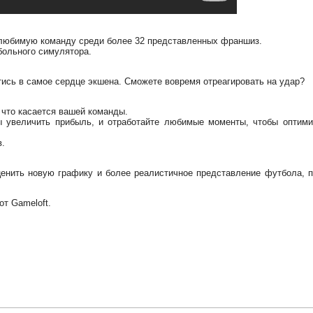
любимую команду среди более 32 представленных франшиз.
больного симулятора.
ись в самое сердце экшена. Сможете вовремя отреагировать на удар?
 что касается вашей команды.
ы увеличить прибыль, и отработайте любимые моменты, чтобы оптими
в.
ценить новую графику и более реалистичное представление футбола, 
т Gameloft.