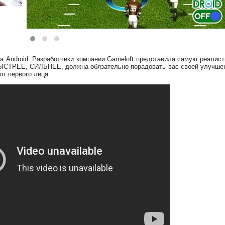
 Android. Разработчики компании Gameloft представила самую реалист
БЫСТРЕЕ, СИЛЬНЕЕ, должна обязательно порадовать вас своей улучше
от первого лица.