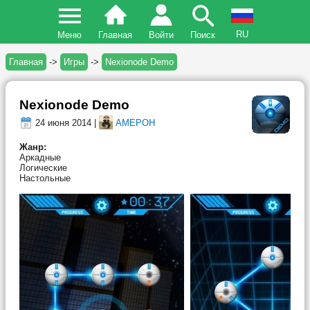
RU
Меню
Главная
Войти
Поиск
Главная
->
Игры
->
Nexionode Demo
Nexionode Demo
24 июня 2014 |
AMEPOH
Жанр:
Аркадные
Логические
Настольные