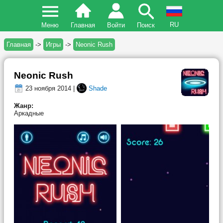
RU
Меню
Главная
Войти
Поиск
Главная
->
Игры
->
Neonic Rush
Neonic Rush
23 ноября 2014 |
Shade
Жанр:
Аркадные