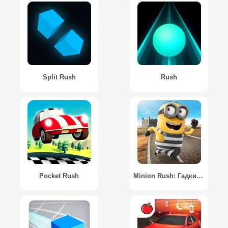
Split Rush
Rush
Pocket Rush
Minion Rush: Гадкий Я - Официальная игра / Minion Rush: Despicable Me Official Game