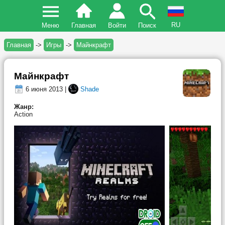
RU
Меню
Главная
Войти
Поиск
Главная
->
Игры
->
Майнкрафт
Майнкрафт
6 июня 2013 |
Shade
Жанр:
Action