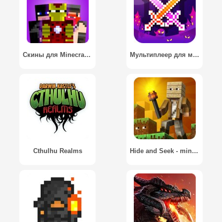
Скины для Minecraft: MineSkins / Skins for Minecraft: MineSkins
Мультиплеер для майнкрафт / Multiplayer for Minecraft PE - MCPE Servers
Cthulhu Realms
Hide and Seek - minecraft style