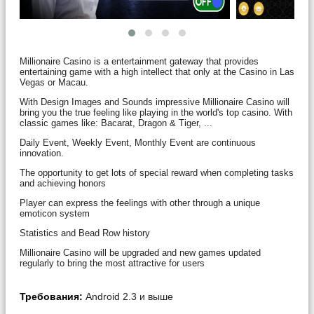
Millionaire Casino is a entertainment gateway that provides
entertaining game with a high intellect that only at the Casino in Las
Vegas or Macau.
With Design Images and Sounds impressive Millionaire Casino will
bring you the true feeling like playing in the world's top casino. With
classic games like: Bacarat, Dragon & Tiger, ...
Daily Event, Weekly Event, Monthly Event are continuous
innovation.
The opportunity to get lots of special reward when completing tasks
and achieving honors
Player can express the feelings with other through a unique
emoticon system
Statistics and Bead Row history
Millionaire Casino will be upgraded and new games updated
regularly to bring the most attractive for users
Требования:
Android 2.3 и выше